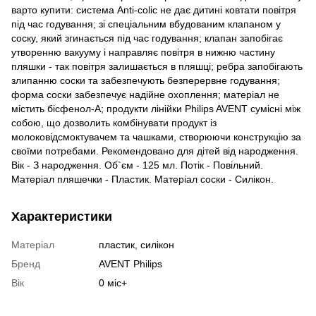
варто купити: система Anti-colic не дає дитині ковтати повітря
під час годування; зі спеціальним вбудованим клапаном у
соску, який згинається під час годування; клапан запобігає
утворенню вакууму і направляє повітря в нижню частину
пляшки - так повітря залишається в пляшці; ребра запобігають
злипанню соски та забезпечують безперервне годування;
форма соски забезпечує надійне охоплення; матеріал не
містить бісфенол-А; продукти лінійки Philips AVENT сумісні між
собою, що дозволить комбінувати продукт із
молоковідсмоктувачем та чашками, створюючи конструкцію за
своїми потребами. Рекомендовано для дітей від народження.
Вік - З народження. Об`єм - 125 мл. Потік - Повільний.
Матеріал пляшечки - Пластик. Матеріал соски - Силікон.
Характеристики
Матеріал
пластик, силікон
Бренд
AVENT Philips
Вік
0 міс+