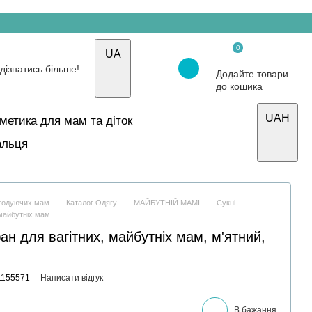
0
UA
Додайте товари
до кошика
UAH
осметика для мам та діток
альця
і годуючих мам
Каталог Одягу
МАЙБУТНІЙ МАМІ
Сукні
 майбутніх мам
ан для вагітних, майбутніх мам, м'ятний,
1155571
Написати відгук
В бажання