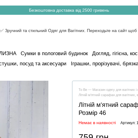
Безкоштовна доставка від 2500 гривень
ІЛИЗНА
Сумки в пологовий будинок
Догляд, гігієна, к
стушки, посуд та аксесуари
Іграшки, прорізувачі, брязк
To Be — Магазин одягу для вагітних 
Літній м'ятний сарафан для вагітних,
Літній м'ятний сараф
Розмір 46
Немає в наявності
Артикул: 
759 грн