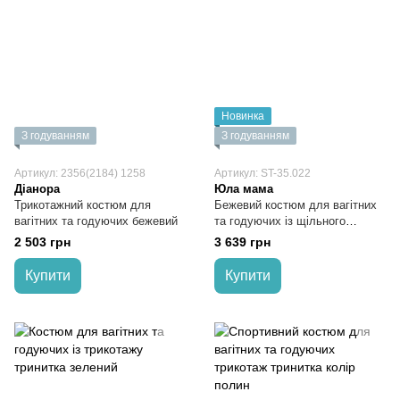
Новинка
З годуванням
З годуванням
Артикул: 2356(2184) 1258
Артикул: ST-35.022
Діанора
Юла мама
Трикотажний костюм для
Бежевий костюм для вагітних
вагітних та годуючих бежевий
та годуючих із щільного
трикотажу
2 503 грн
3 639 грн
Купити
Купити