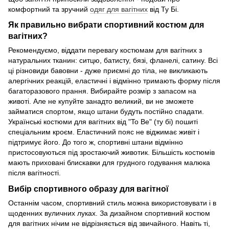
комфортний та зручний
одяг для вагітних
від Ту Бі.
Як правильно вибрати спортивний костюм для
вагітних?
Рекомендуємо, віддати перевагу костюмам для вагітних з
натуральних тканин: ситцю, батисту, бязі, фланелі, сатину. Всі
ці різновиди бавовни - дуже приємні до тіла, не викликають
алергічних реакцій, еластичні і відмінно тримають форму після
багаторазового прання. Вибирайте розмір з запасом на
животі. Але не купуйте занадто великий, ви не зможете
займатися спортом, якщо штани будуть постійно спадати.
Українські костюми для вагітних від "To Be" (ту бі) пошиті
спеціальним кроєм. Еластичний пояс не віджимає живіт і
підтримує його. До того ж, спортивні штани відмінно
пристосовуються під зростаючий животик. Більшість костюмів
мають приховані блискавки для грудного годування малюка
після вагітності.
Вибір спортивного образу для вагітної
Останнім часом, спортивний стиль можна використовувати і в
щоденних вуличних луках. За дизайном спортивний костюм
для вагітних нічим не відрізняється від звичайного. Навіть ті,