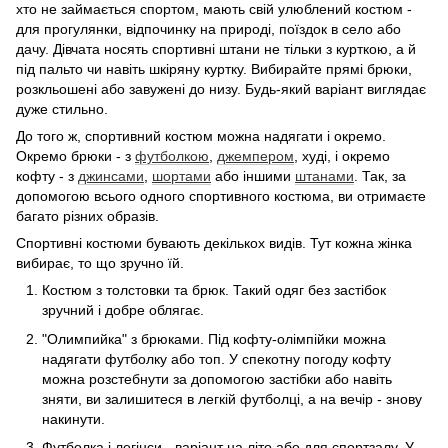
хто не займається спортом, мають свій улюблений костюм -
для прогулянки, відпочинку на природі, поїздок в село або
дачу. Дівчата носять спортивні штани не тільки з курткою, а й
під пальто чи навіть шкіряну куртку. Вибирайте прямі брюки,
розкльошені або завужені до низу. Будь-який варіант виглядає
дуже стильно.
До того ж, спортивний костюм можна надягати і окремо.
Окремо брюки - з
футболкою
,
джемпером
, худі, і окремо
кофту - з
джинсами
,
шортами
або іншими
штанами
. Так, за
допомогою всього одного спортивного костюма, ви отримаєте
багато різних образів.
Спортивні костюми бувають декількох видів. Тут кожна жінка
вибирає, то що зручно їй.
Костюм з толстовки та брюк. Такий одяг без застібок
зручний і добре облягає.
"Олимпийка" з брюками. Під кофту-олімпійки можна
надягати футболку або топ. У спекотну погоду кофту
можна розстебнути за допомогою застібки або навіть
зняти, ви залишитеся в легкій футболці, а на вечір - знову
накинути.
Футболка і легінси - варіант на літо або для спортзалу. У