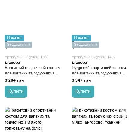
Новинка
Новинка
З годуванням
З годуванням
Артикул: 2521(2320) 1180
Артикул: 2357(2320) 1497
Діанора
Діанора
Блакитний спортивний костюм
Пудровий спортивний костюм
для вагітних та годуючих з
для вагітних та годуючих з
трикотажу 2-х нитка
м’якого трикотажу на флісі
3 204 грн
3 347 грн
Купити
Купити