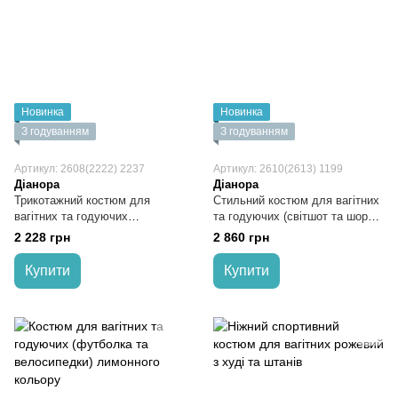
Новинка
Новинка
З годуванням
З годуванням
Артикул: 2608(2222) 2237
Артикул: 2610(2613) 1199
Діанора
Діанора
Трикотажний костюм для
Стильний костюм для вагітних
вагітних та годуючих
та годуючих (світшот та шорти)
(футболка та велосипедки)
рожевий трикотаж двонитка
2 228 грн
2 860 грн
блакитний
Купити
Купити