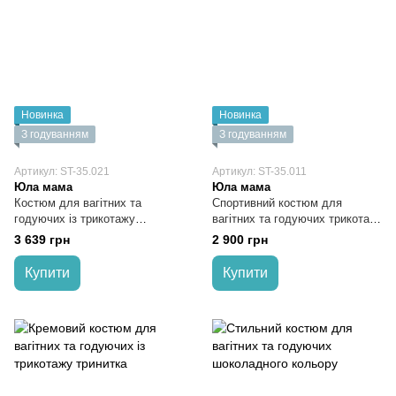
Новинка
Новинка
З годуванням
З годуванням
Артикул: ST-35.021
Артикул: ST-35.011
Юла мама
Юла мама
Костюм для вагітних та
Спортивний костюм для
годуючих із трикотажу
вагітних та годуючих трикотаж
тринитка зелений
тринитка колір полин
3 639 грн
2 900 грн
Купити
Купити