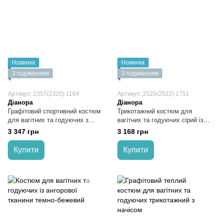
Новинка
Новинка
З годуванням
З годуванням
Артикул: 2357(2320) 1164
Артикул: 2525(2522) 1751
Діанора
Діанора
Графітовий спортивний костюм
Трикотажний костюм для
для вагітних та годуючих з
вагітних та годуючих сірий із
м’якого трикотажу на флісі
м’якої ангорової тканини
3 347 грн
3 168 грн
Купити
Купити