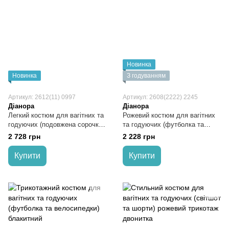
Новинка
Новинка
З годуванням
Артикул: 2612(11) 0997
Артикул: 2608(2222) 2245
Діанора
Діанора
Легкий костюм для вагітних та
Рожевий костюм для вагітних
годуючих (подовжена сорочка
та годуючих (футболка та
та шорти) рожевий
велосипедки) трикотажний
2 728 грн
2 228 грн
Купити
Купити