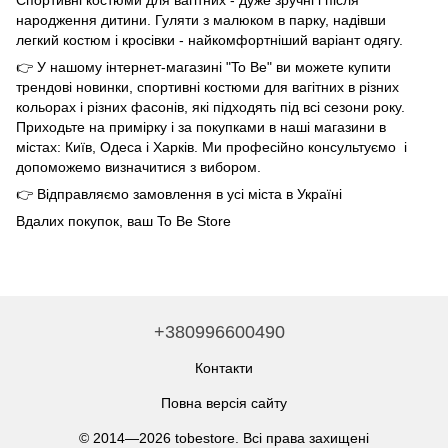
Спортивні костюми для вагітних - дуже зручні і після
народження дитини. Гуляти з малюком в парку, надівши
легкий костюм і кросівки - найкомфортніший варіант одягу.
👉 У нашому інтернет-магазині "To Be" ви можете купити
трендові новинки, спортивні костюми для вагітних в різних
кольорах і різних фасонів, які підходять під всі сезони року.
Приходьте на примірку і за покупками в наші магазини в
містах: Київ, Одеса і Харків. Ми професійно консультуємо і
допоможемо визначитися з вибором.
👉 Відправляємо замовлення в усі міста в Україні
Вдалих покупок, ваш To Be Store
+380996600490
Контакти
Повна версія сайту
© 2014—2026 tobestore. Всі права захищені