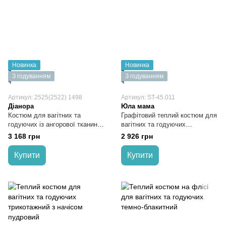
Новинка
Новинка
З годуванням
З годуванням
Артикул: 2525(2522) 1498
Артикул: ST-45.011
Діанора
Юла мама
Костюм для вагітних та
Графітовий теплий костюм для
годуючих із ангорової тканини
вагітних та годуючих
темно-бежевий
трикотажний з начісом
3 168 грн
2 926 грн
Купити
Купити