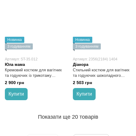
Новинка
Новинка
З годуванням
З годуванням
Артикул: ST-35.012
Артикул: 2356(2184) 1404
Юла мама
Діанора
Кремовий костюм для вагітних
Стильний костюм для вагітних
та годуючих із трикотажу
та годуючих шоколадного
тринитка
кольору
2 900 грн
2 503 грн
Купити
Купити
Показати ще 20 товарів