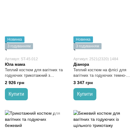
Новинка
Новинка
З годуванням
З годуванням
Артикул: ST-45.012
Артикул: 2521(2320) 1484
Юла мама
Діанора
Теплий костюм для вагітних та
Теплий костюм на флісі для
годуючих трикотажний з
вагітних та годуючих темно-
начісом пудровий
блакитний
2 926 грн
3 347 грн
Купити
Купити