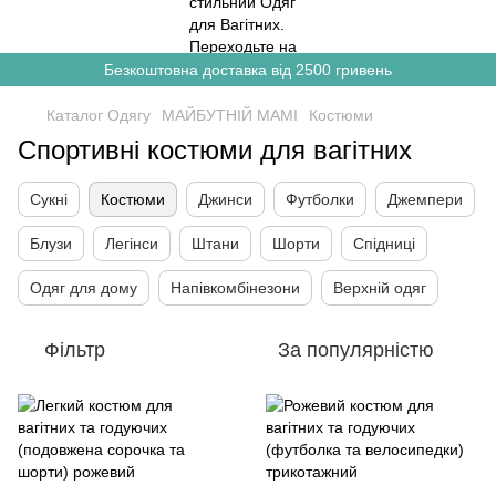
Безкоштовна доставка від 2500 гривень
Каталог Одягу
МАЙБУТНІЙ МАМІ
Костюми
Спортивні костюми для вагітних
Сукні
Костюми
Джинси
Футболки
Джемпери
Блузи
Легінси
Штани
Шорти
Спідниці
Одяг для дому
Напівкомбінезони
Верхній одяг
Фільтр
За популярністю