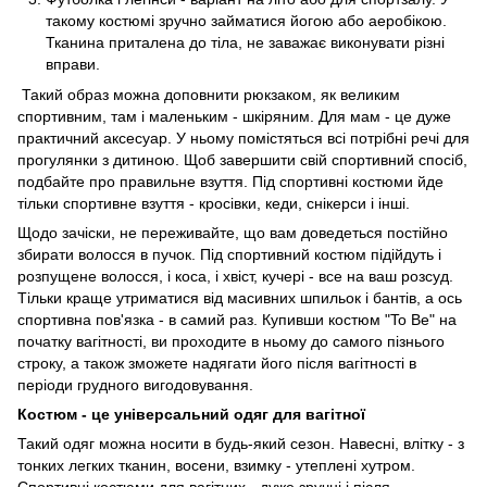
такому костюмі зручно займатися йогою або аеробікою.
Тканина приталена до тіла, не заважає виконувати різні
вправи.
Такий образ можна доповнити рюкзаком, як великим
спортивним, там і маленьким - шкіряним. Для мам - це дуже
практичний аксесуар. У ньому помістяться всі потрібні речі для
прогулянки з дитиною. Щоб завершити свій спортивний спосіб,
подбайте про правильне взуття. Під спортивні костюми йде
тільки спортивне взуття - кросівки, кеди, снікерси і інші.
Щодо зачіски, не переживайте, що вам доведеться постійно
збирати волосся в пучок. Під спортивний костюм підійдуть і
розпущене волосся, і коса, і хвіст, кучері - все на ваш розсуд.
Тільки краще утриматися від масивних шпильок і бантів, а ось
спортивна пов'язка - в самий раз. Купивши костюм "To Be" на
початку вагітності, ви проходите в ньому до самого пізнього
строку, а також зможете надягати його після вагітності в
періоди грудного вигодовування.
Костюм - це універсальний одяг для вагітної
Такий одяг можна носити в будь-який сезон. Навесні, влітку - з
тонких легких тканин, восени, взимку - утеплені хутром.