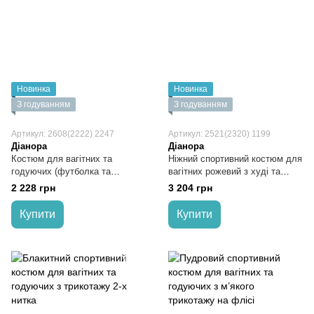
Новинка
Новинка
З годуванням
З годуванням
Артикул: 2608(2222) 2247
Артикул: 2521(2320) 1199
Діанора
Діанора
Костюм для вагітних та
Ніжний спортивний костюм для
годуючих (футболка та
вагітних рожевий з худі та
велосипедки) лимонного
штанів
2 228 грн
3 204 грн
кольору
Купити
Купити