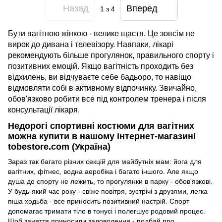
Назад
Вперед
1
з 4
Бути вагітною жінкою - велике щастя. Це зовсім не
вирок до дивана і телевізору. Навпаки, лікарі
рекомендують більше прогулянок, правильного спорту і
позитивних емоцій. Якщо вагітність проходить без
відхилень, ви відчуваєте себе бадьоро, то навіщо
відмовляти собі в активному відпочинку. Звичайно,
обов'язково робити все під контролем тренера і після
консультації лікаря.
Недорогі спортивні костюми для вагітних
можна купити в нашому інтернет-магазині
tobestore.com (Україна)
Зараз так багато різних секцій для майбутніх мам: йога для
вагітних, фітнес, водна аеробіка і багато іншого. Але якщо
душа до спорту не лежить, то прогулянки в парку - обов'язкові.
У будь-який час року - свіже повітря, зустрічі з друзями, легка
піша ходьба - все приносить позитивний настрій. Спорт
допомагає тримати тіло в тонусі і полегшує родовий процес.
Щоб заняття приносили задоволення - подбай про