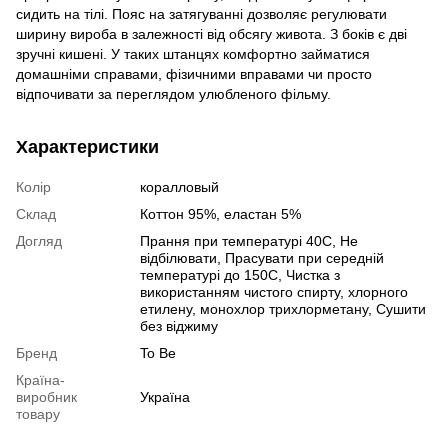
сидить на тілі. Пояс на затягуванні дозволяє регулювати
ширину вироба в залежності від обсягу живота. З боків є дві
зручні кишені. У таких штанцях комфортно займатися
домашніми справами, фізичними вправами чи просто
відпочивати за переглядом улюбленого фільму.
Характеристики
Колір
коралловый
Склад
Коттон 95%, еластан 5%
Догляд
Прання при температурі 40С, Не
відбілювати, Прасувати при середній
температурі до 150С, Чистка з
використанням чистого спирту, хлорного
етилену, монохлор трихлорметану, Сушити
без віджиму
Бренд
To Be
Країна-
виробник
Україна
товару