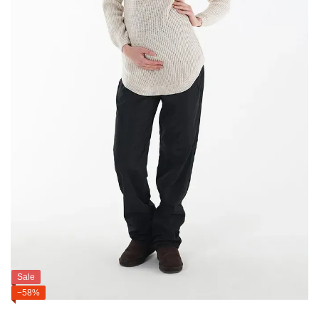
Sale
−58%