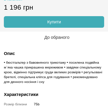
1 196 грн
Купити
До обраного
Опис
• бюстгальтер з бавовняного трикотажу • посилена подвійна
м`яка чашка прикрашена мереживом • завдяки спеціальному
крою, відмінно підтримує груди великих розмірів • регульовані
бретелі, спеціальна кліпса для годування • рекомендовано
для денного носіння і сну
Характеристики
Розмір білизни
75b