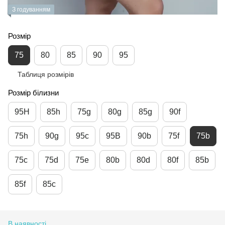
З годуванням
Розмір
75
80
85
90
95
Таблиця розмірів
Розмір білизни
95H
85h
75g
80g
85g
90f
75h
90g
95c
95B
90b
75f
75b
75c
75d
75e
80b
80d
80f
85b
85f
85c
В наявності