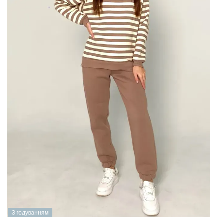
З годуванням