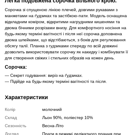
Легка подовжена сорочка вільного крою.
Сорочка зі спущеною лінією плечей, довгими рукавами з
манжетами на ґудзиках та застібкою-пати. Модель оснащена
відкладним коміром, відкритими нагрудними кишенями та
двома бічними розрізами внизу. Для комфортного носіння на
будь-якому терміні вагітності і після неї сорочка доповнена
двома шлейками, що відстібаються, з боків для регулювання
обсягу талії. Планка з гудзиками спереду по всій довжині
дозволить використовувати сорочку як накидку і комбінувати її
для створення свіжих і стильних образів на кожен день.
Сорочка:
— Секрет годування: виріз на ґудзиках.
— Підійде на будь-якому терміні вагітності та після.
Характеристики
Колір
молочний
Склад
Льон 90%, поліестер 10%
Сезонність
Весна-Літо
Догляд
Прати в режимі делікатного прання при