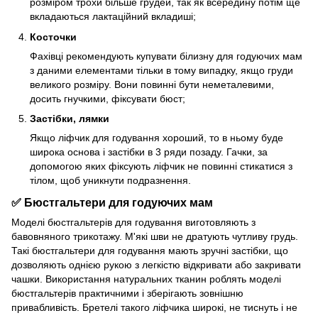
розміром трохи більше грудей, так як всередину потім ще
вкладаються лактаційний вкладиші;
Косточки
Фахівці рекомендують купувати білизну для годуючих мам
з даними елементами тільки в тому випадку, якщо груди
великого розміру. Вони повинні бути неметалевими,
досить гнучкими, фіксувати бюст;
Застібки, лямки
Якщо ліфчик для годування хороший, то в ньому буде
широка основа і застібки в 3 ряди позаду. Гачки, за
допомогою яких фіксують ліфчик не повинні стикатися з
тілом, щоб уникнути подразнення.
✅ Бюстгальтери для годуючих мам
Моделі бюстгальтерів для годування виготовляють з
бавовняного трикотажу. М'які шви не дратують чутливу грудь.
Такі бюстгальтери для годування мають зручні застібки, що
дозволяють однією рукою з легкістю відкривати або закривати
чашки. Використання натуральних тканин роблять моделі
бюстгальтерів практичними і зберігають зовнішню
привабливість. Бретелі такого ліфчика широкі, не тиснуть і не