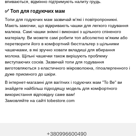
впиваються, відмінно підтримують налиту грудь.
✅ Топ для годуючих мам
Топи для годуючих мам зазвичай м'які і повітропроникні.
Мають замочки, що відкривають чашки для легкого годування
малюка. Самі чашки знімні і виконані з щільного спіненого
матеріалу. Ви можете самі робити топ абсолютно м'яким або
перетворити його в комфортний бюстгальтер з щільними
чашечками, в які зручно ховати вкладиші для вбирання
молока. Щільні чашечки також вирішують проблему
виступаючих сосків. Зазвичай топи для годування
виготовляються з еластичного мікроволокна, гіпоалергенного і
дуже приємного до шкіри.
В інтернет-магазині для вагітних і годуючих мам "To Be" ви
знайдете найбільш підходящу модель для комфортного
використання відповідну саме вам!
Замовляйте на сайті tobestore.com
+380996600490