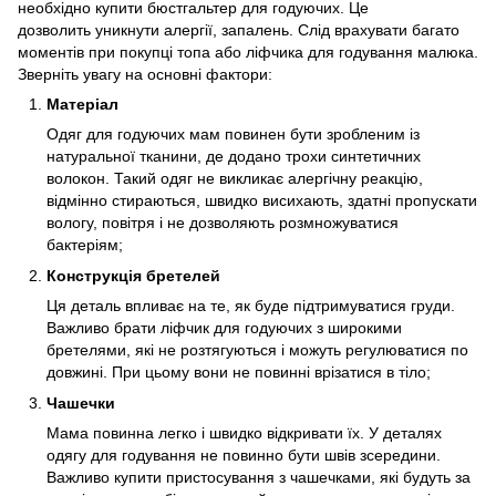
необхідно купити бюстгальтер для годуючих. Це
дозволить уникнути алергії, запалень. Слід врахувати багато
моментів при покупці топа або ліфчика для годування малюка.
Зверніть увагу на основні фактори:
Матеріал
Одяг для годуючих мам повинен бути зробленим із
натуральної тканини, де додано трохи синтетичних
волокон. Такий одяг не викликає алергічну реакцію,
відмінно стираються, швидко висихають, здатні пропускати
вологу, повітря і не дозволяють розмножуватися
бактеріям;
Конструкція бретелей
Ця деталь впливає на те, як буде підтримуватися груди.
Важливо брати ліфчик для годуючих з широкими
бретелями, які не розтягуються і можуть регулюватися по
довжині. При цьому вони не повинні врізатися в тіло;
Чашечки
Мама повинна легко і швидко відкривати їх. У деталях
одягу для годування не повинно бути швів зсередини.
Важливо купити пристосування з чашечками, які будуть за