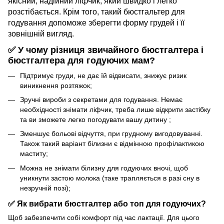
якісний, надійний ліфчик, який швидко і легко
розстібається. Крім того, такий бюстгальтер для
годування допоможе зберегти форму грудей і її
зовнішній вигляд.
✅ У чому різниця звичайного бюстгалтера і
бюстгалтера для годуючих мам?
Підтримує груди, не дає їй відвисати, знижує ризик
виникнення розтяжок;
Зручні вироби з секретами для годування. Немає
необхідності знімати ліфчик, треба лише відкрити застібку
та ви зможете легко погодувати вашу дитину ;
Зменшує больові відчуття, при грудному вигодовуванні.
Також такий варіант білизни є відмінною профілактикою
маститу;
Можна не знімати білизну для годуючих вночі, щоб
уникнути застою молока (таке трапляється в разі сну в
незручній позі);
✅ Як вибрати бюстгалтер або топ для годуючих?
Щоб забезпечити собі комфорт під час лактації. Для цього