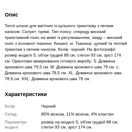
Опис
Теплі штани для вагітних із щільного трикотажу з легким
начісом. Силует: прямі. Тип поясу: спереду високий
трикотажний пояс на живіт із регулюванням, ззаду – високий
пояс з основної тканини. Кишені: ні. Тканина: цупкий та теплий
трикотаж з легким начісом. Колір: чорний. На фотографії:
розмір моделі S, об'єм грудей 88 см, стегон 93 см, зріст 174
см. Орієнтовні вимірювання готового виробу: S: Довжина
крокового шва 79,5 cм. M: Довжина крокового шва 79 cм. L:
Довжина крокового шва 78,5 cм. XL: Довжина крокового шва
78,5 см. XXL: Довжина крокового шва 78 см.
Характеристики
Колір
Чорний
Склад
85% віскоза, 11% віскоза, 4% еластан
Параметри
розмір на моделі S, об'єм грудей 88 см,
моделі
стегон 93 см, зріст 174 см.