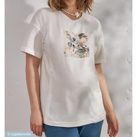
З годуванням