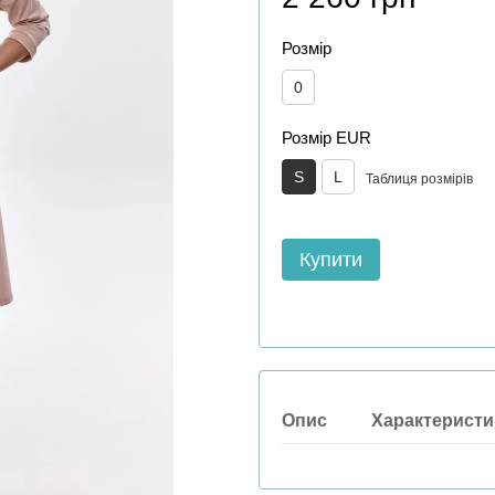
Розмір
0
Розмір EUR
S
L
Таблиця розмірів
Купити
Опис
Характеристи