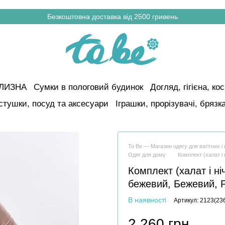
Безкоштовна доставка від 2500 гривень
ІЛИЗНА
Сумки в пологовий будинок
Догляд, гігієна, к
стушки, посуд та аксесуари
Іграшки, прорізувачі, брязк
To Be — Магазин одягу для вагітних 
Одяг для дому
Комплект (халат і
Комплект (халат і ні
бежевий, Бежевий, Р
В наявності
Артикул: 2123(23
2 260 грн