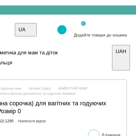
0
UA
Додайте товари до кошика
UAH
осметика для мам та діток
альця
і годуючих мам
Каталог Одягу
МАЙБУТНІЙ МАМІ
 нічна сорочка) для вагітних та годуючих бежевий
чна сорочка) для вагітних та годуючих
озмір 0
62) 1295
Написати відгук
В бажання