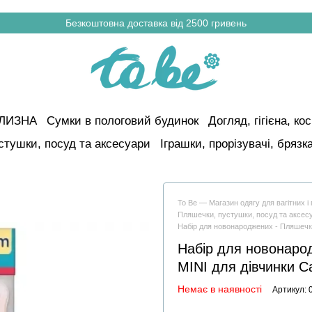
Безкоштовна доставка від 2500 гривень
ІЛИЗНА
Сумки в пологовий будинок
Догляд, гігієна, к
стушки, посуд та аксесуари
Іграшки, прорізувачі, брязк
To Be — Магазин одягу для вагітних 
Пляшечки, пустушки, посуд та аксес
Набір для новонароджених - Пляшечка
Набір для новонаро
MINI для дівчинки Ca
Немає в наявності
Артикул: 