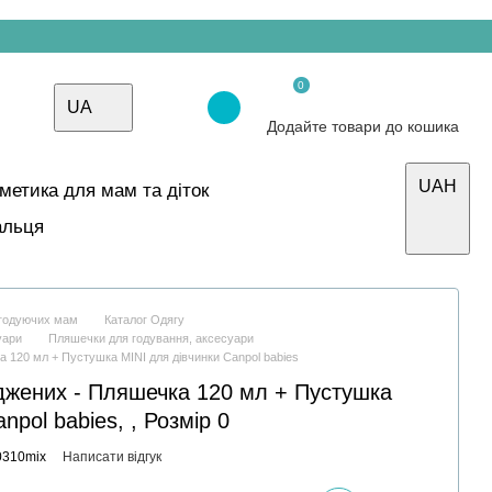
0
UA
Додайте товари до кошика
UAH
осметика для мам та діток
альця
і годуючих мам
Каталог Одягу
уари
Пляшечки для годування, аксесуари
 120 мл + Пустушка MINI для дівчинки Canpol babies
джених - Пляшечка 120 мл + Пустушка
npol babies, , Розмір 0
0310mix
Написати відгук