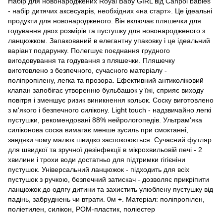
Набір для новонароджених Royal Baby GIRL від Canpol babies
- набір дитячих аксесуарів, необхідних «на старт». Це ідеальні
продукти для новонародженого. Він включає пляшечки для
годування двох розмірів та пустушку для новонародженого з
ланцюжком. Запакований в елегантну упаковку і це ідеальний
варіант подарунку. Полегшує поєднання грудного
вигодовування та годування з пляшечки. Пляшечку
виготовлено з безпечного, сучасного матеріалу -
поліпропілену, легка та прозора. Ефективний антиколіковий
клапан запобігає утворенню бульбашок у їжі, сприяє виходу
повітря і зменшує ризик виникнення кольок. Соску виготовлено
з м'якого і безпечного силікону. Light touch - надзвичайно легкі
пустушки, рекомендовані 88% нейрологопедів. Ультрам'яка
силіконова соска вимагає менше зусиль при смоктанні,
завдяки чому малюк швидко заспокоюється. Сучасний футляр
для швидкої та зручної дезінфекції в мікрохвильовій печі - 2
хвилини і трохи води достатньо для підтримки гігієніни
пустушок. Універсальний ланцюжок - підходить для всіх
пустушок з ручкою, безпечний затискач - дозволяє прикріпити
ланцюжок до одягу дитини та захистить улюблену пустушку від
падінь, забруднень чи втрати. 0м +. Матеріал: поліпропілен,
поліетилен, силікон, РОМ-пластик, поліестер