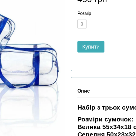
Розмір
0
Купити
Опис
Набір з трьох сум
Розміри сумочок:
Велика 55х34х18 
Середня 50х23х32