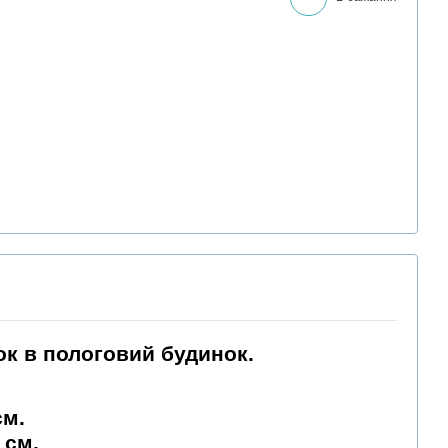
ок в пологовий будинок.
см.
 см.