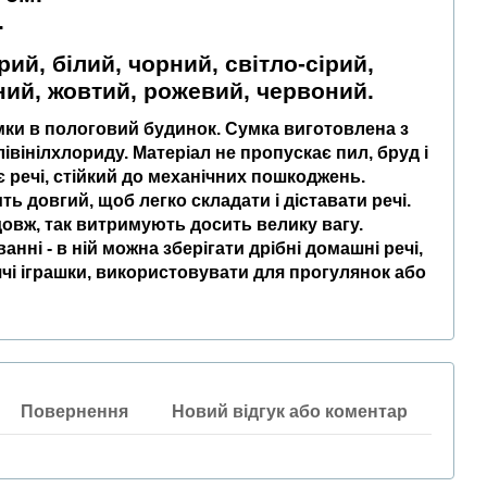
.
рий, білий, чорний, світло-сірий,
ний, жовтий, рожевий, червоний.
сумки в пологовий будинок. Сумка виготовлена з
вінілхлориду. Матеріал не пропускає пил, бруд і
є речі, стійкий до механічних пошкоджень.
ть довгий, щоб легко складати і діставати речі.
довж, так витримують досить велику вагу.
анні - в ній можна зберігати дрібні домашні речі,
ячі іграшки, використовувати для прогулянок або
Повернення
Новий відгук або коментар