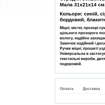
Мала 31х21х14 см
Кольори:
синій,
сі
бордовий, блакит
Міцні, місткі, прозорі 
щільного прозорого полі
вологу, надійно захища
Замочок надійний і доси
Ручки міцні, прошиті уз
Універсальна в застосув
текстильні вироби, дит
подорожей.
Оплата
Доставка