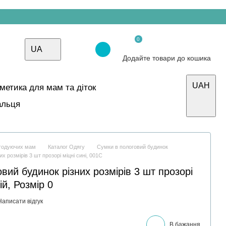
0
UA
Додайте товари до кошика
UAH
осметика для мам та діток
альця
і годуючих мам
Каталог Одягу
Сумки в пологовий будинок
х розмірів 3 шт прозорі міцні сині, 001С
вий будинок різних розмірів 3 шт прозорі
ій, Розмір 0
Написати відгук
В бажання