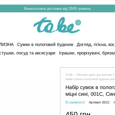
Безкоштовна доставка від 2500 гривень
ІЛИЗНА
Сумки в пологовий будинок
Догляд, гігієна, к
стушки, посуд та аксесуари
Іграшки, прорізувачі, брязк
To Be — Магазин одягу для вагітних 
Набір сумок в пологовий будинок різни
Набір сумок в полого
міцні сині, 001С, Син
В наявності
Артикул: 001С
450 грн