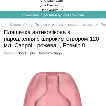
Безкоштовна доставка від 2500 гривень
Каталог Одягу
Пляшечки, пустушки, посуд та аксесуари
Пля
Пляшечка антиколікова з
народження з широким отвором 120
мл. Canpol - рожева, , Розмір 0
Артикул:
35/216_pin
Написати відгук