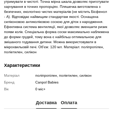
утримувати в чистоті. Точна мірна шкала дозволяє приготувати
харчування в точних пропорціях. Пляшечка виготовлена з
безпечних, екологічно чистих матеріалів (не містить Бісфенол
- А). Відповідає найвищим стандартам якості. Оснащена
силіконовою антиколіковою соскою для діток з народження.
Ефективна система вентиляції, якої дозволяє зменшити ризик
появи колік. Спеціальна форма соски максимально наближена
до форми грудей, тому вона є найбільш оптимальною для
змішаного годування дитини. Можна використовувати в
мікрохвильовій печі. Об'єм: 120 мл. Матеріал: поліпропілен,
поліетилен, силікон
Характеристики
Матеріал
поліпропілен, поліетилен, силікон
Бренд
Canpol Babies
Вік
0 міс+
Доставка
Оплата