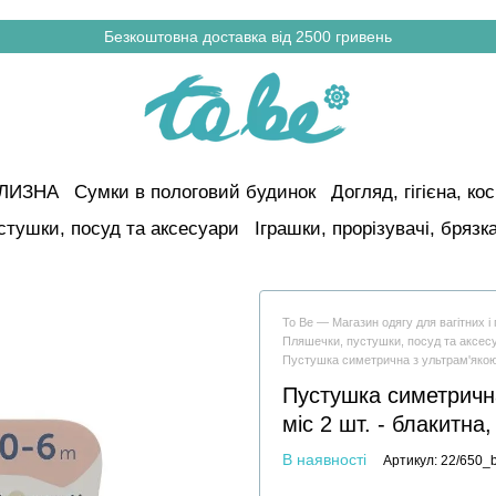
Безкоштовна доставка від 2500 гривень
ІЛИЗНА
Сумки в пологовий будинок
Догляд, гігієна, к
стушки, посуд та аксесуари
Іграшки, прорізувачі, брязк
To Be — Магазин одягу для вагітних 
Пляшечки, пустушки, посуд та аксес
Пустушка симетрична з ультрам'якою 
Пустушка симетрична
міс 2 шт. - блакитна,
В наявності
Артикул: 22/650_b