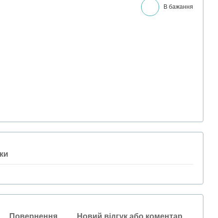
В бажання
ки
Повернення
Новий відгук або коментар