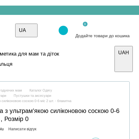
0
UA
Додайте товари до кошика
UAH
осметика для мам та діток
альця
і годуючих мам
Каталог Одягу
уари
Пустушки та аксесуари
силіконовою соскою 0-6 міс 2 шт. - блакитна
 з ультрам'якою силіконовою соскою 0-6
 , Розмір 0
lu
Написати відгук