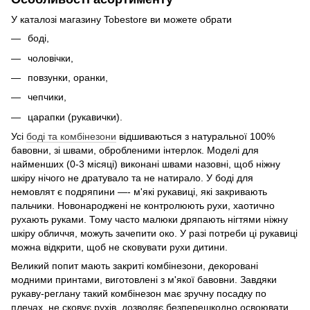
У каталозі магазину Tobestore ви можете обрати
боді,
чоловічки,
повзунки, оранки,
чепчики,
царапки (рукавички).
Усі
боді та комбінезони
відшиваються з натуральної 100%
бавовни, зі швами, обробленими інтерлок. Моделі для
найменших (0-3 місяці) виконані швами назовні, щоб ніжну
шкіру нічого не дратувало та не натирало. У боді для
немовлят є подряпини —- м'які рукавиці, які закривають
пальчики. Новонароджені не контролюють рухи, хаотично
рухають руками. Тому часто малюки дряпають нігтями ніжну
шкіру обличчя, можуть зачепити око. У разі потреби ці рукавиці
можна відкрити, щоб не сковувати рухи дитини.
Великий попит мають закриті комбінезони, декоровані
модними принтами, виготовлені з м'якої бавовни. Завдяки
рукаву-реглану такий комбінезон має зручну посадку по
плечах, не сковує рухів, дозволяє безперешкодно освоювати