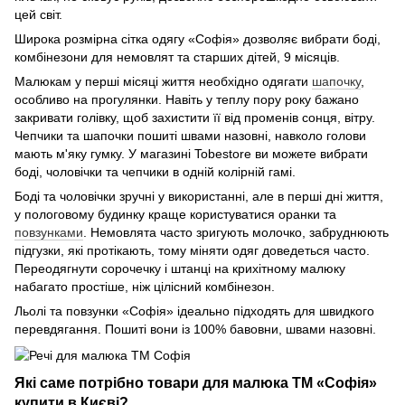
цей світ.
Широка розмірна сітка одягу «Софія» дозволяє вибрати боді,
комбінезони для немовлят та старших дітей, 9 місяців.
Малюкам у перші місяці життя необхідно одягати
шапочку
,
особливо на прогулянки. Навіть у теплу пору року бажано
закривати голівку, щоб захистити її від променів сонця, вітру.
Чепчики та шапочки пошиті швами назовні, навколо голови
мають м'яку гумку. У магазині Tobestore ви можете вибрати
боді, чоловічки та чепчики в одній колірній гамі.
Боді та чоловічки зручні у використанні, але в перші дні життя,
у пологовому будинку краще користуватися оранки та
повзунками
. Немовлята часто зригують молочко, забруднюють
підгузки, які протікають, тому міняти одяг доведеться часто.
Переодягнути сорочечку і штанці на крихітному малюку
набагато простіше, ніж цілісний комбінезон.
Льолі та повзунки «Софія» ідеально підходять для швидкого
перевдягання. Пошиті вони із 100% бавовни, швами назовні.
Які саме потрібно товари для малюка ТМ «Софія»
купити в Києві?