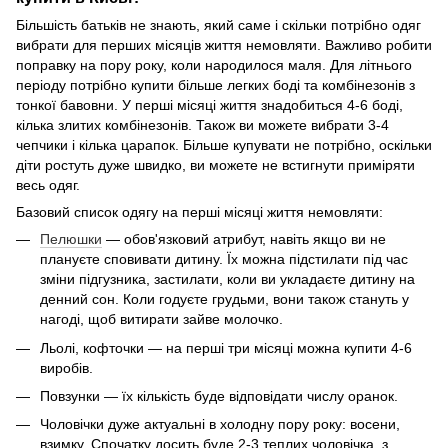
Більшість батьків не знають, який саме і скільки потрібно одяг
вибрати для перших місяців життя немовляти. Важливо робити
поправку на пору року, коли народилося маля. Для літнього
періоду потрібно купити більше легких боді та комбінезонів з
тонкої бавовни. У перші місяці життя знадобиться 4-6 боді,
кілька злитих комбінезонів. Також ви можете вибрати 3-4
чепчики і кілька царапок. Більше купувати не потрібно, оскільки
діти ростуть дуже швидко, ви можете не встигнути приміряти
весь одяг.
Базовий список одягу на перші місяці життя немовляти:
Пелюшки
— обов'язковий атрибут, навіть якщо ви не
плануєте сповивати дитину. Їх можна підстилати під час
зміни підгузника, застилати, коли ви укладаєте дитину на
денний сон. Коли годуєте грудьми, вони також стануть у
нагоді, щоб витирати зайве молочко.
Льолі, кофточки — на перші три місяці можна купити 4-6
виробів.
Повзунки — їх кількість буде відповідати числу оранок.
Чоловічки дуже актуальні в холодну пору року: восени,
взимку. Спочатку досить буде 2-3 теплих чоловічка, з