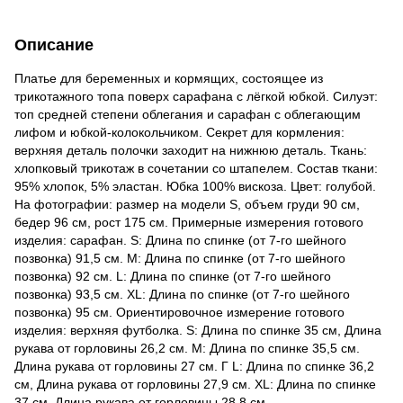
Описание
Платье для беременных и кормящих, состоящее из
трикотажного топа поверх сарафана с лёгкой юбкой. Силуэт:
топ средней степени облегания и сарафан с облегающим
лифом и юбкой-колокольчиком. Секрет для кормления:
верхняя деталь полочки заходит на нижнюю деталь. Ткань:
хлопковый трикотаж в сочетании со штапелем. Состав ткани:
95% хлопок, 5% эластан. Юбка 100% вискоза. Цвет: голубой.
На фотографии: размер на модели S, объем груди 90 см,
бедер 96 см, рост 175 см. Примерные измерения готового
изделия: сарафан. S: Длина по спинке (от 7-го шейного
позвонка) 91,5 см. M: Длина по спинке (от 7-го шейного
позвонка) 92 см. L: Длина по спинке (от 7-го шейного
позвонка) 93,5 см. ХL: Длина по спинке (от 7-го шейного
позвонка) 95 см. Ориентировочное измерение готового
изделия: верхняя футболка. S: Длина по спинке 35 см, Длина
рукава от горловины 26,2 см. M: Длина по спинке 35,5 см.
Длина рукава от горловины 27 см. Г L: Длина по спинке 36,2
см, Длина рукава от горловины 27,9 см. ХL: Длина по спинке
37 см, Длина рукава от горловины 28,8 см.