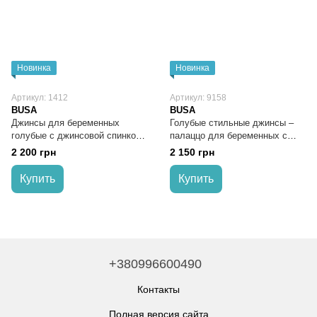
Новинка
Новинка
Артикул: 1412
Артикул: 9158
BUSA
BUSA
Джинсы для беременных
Голубые стильные джинсы –
голубые с джинсовой спинкой
палаццо для беременных с
и трикотажной вставкой для
эластичным трикотажным
2 200 грн
2 150 грн
животика
поясом
Купить
Купить
+380996600490
Контакты
Полная версия сайта