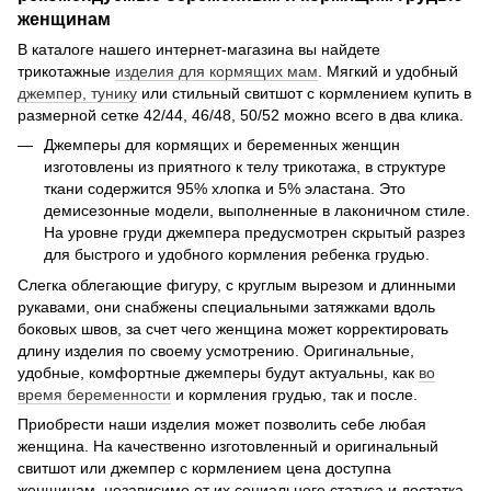
женщинам
В каталоге нашего интернет-магазина вы найдете
трикотажные
изделия для кормящих мам
. Мягкий и удобный
джемпер, тунику
или стильный свитшот с кормлением купить в
размерной сетке 42/44, 46/48, 50/52 можно всего в два клика.
Джемперы для кормящих и беременных женщин
изготовлены из приятного к телу трикотажа, в структуре
ткани содержится 95% хлопка и 5% эластана. Это
демисезонные модели, выполненные в лаконичном стиле.
На уровне груди джемпера предусмотрен скрытый разрез
для быстрого и удобного кормления ребенка грудью.
Слегка облегающие фигуру, с круглым вырезом и длинными
рукавами, они снабжены специальными затяжками вдоль
боковых швов, за счет чего женщина может корректировать
длину изделия по своему усмотрению. Оригинальные,
удобные, комфортные джемперы будут актуальны, как
во
время беременности
и кормления грудью, так и после.
Приобрести наши изделия может позволить себе любая
женщина. На качественно изготовленный и оригинальный
свитшот или джемпер с кормлением цена доступна
женщинам, независимо от их социального статуса и достатка.