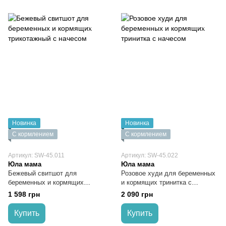
Новинка
Новинка
С кормлением
С кормлением
Артикул: SW-45.011
Артикул: SW-45.022
Юла мама
Юла мама
Бежевый свитшот для
Розовое худи для беременных
беременных и кормящих
и кормящих тринитка с
трикотажный с начесом
начесом
1 598 грн
2 090 грн
Купить
Купить