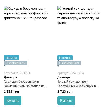
Новинка
Новинка
С кормлением
С кормлением
Артикул: 2521 1281
Артикул: 2357 1484
Дианора
Дианора
Худи для беременных и
Теплый свитшот для
кормящих мам на флисе из
беременных и кормящих в
трикотажа 3-х нить розовое
темно-голубую полоску на
1 723 грн
1 723 грн
флисе
Купить
Купить