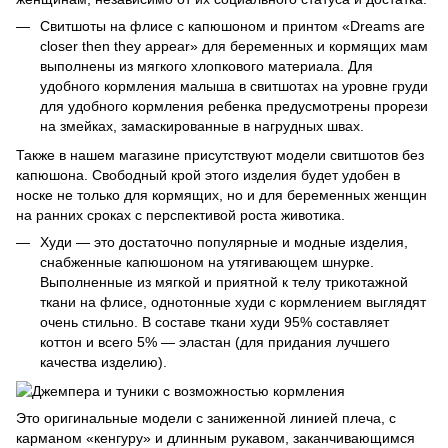
Свитшоты на флисе с капюшоном и принтом «Dreams are
closer then they appear» для беременных и кормящих мам
выполнены из мягкого хлопкового материала. Для
удобного кормления малыша в свитшотах на уровне груди
для удобного кормления ребенка предусмотрены прорези
на змейках, замаскированные в нагрудных швах.
Также в нашем магазине присутствуют модели свитшотов без
капюшона. Свободный крой этого изделия будет удобен в
носке не только для кормящих, но и для беременных женщин
на ранних сроках с перспективой роста животика.
Худи — это достаточно популярные и модные изделия,
снабженные капюшоном на утягивающем шнурке.
Выполненные из мягкой и приятной к телу трикотажной
ткани на флисе, однотонные худи с кормлением выглядят
очень стильно. В составе ткани худи 95% составляет
коттон и всего 5% — эластан (для придания лучшего
качества изделию).
Это оригинальные модели с заниженной линией плеча, с
карманом «кенгуру» и длинным рукавом, заканчивающимся