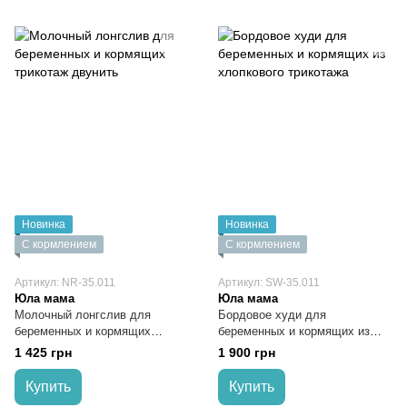
Новинка
Новинка
С кормлением
С кормлением
Артикул: NR-35.011
Артикул: SW-35.011
Юла мама
Юла мама
Молочный лонгслив для
Бордовое худи для
беременных и кормящих
беременных и кормящих из
трикотаж двунить
хлопкового трикотажа
1 425 грн
1 900 грн
Купить
Купить