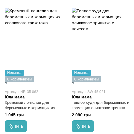
Новинка
Новинка
С кормлением
С кормлением
Артикул: NR-35.062
Артикул: SW-45.021
Юла мама
Юла мама
Кремовый лонгслив для
Теплое худи для беременных и
беременных и кормящих из
кормящих оливковое тринитка
хлопкового трикотажа
с начесом
1 045 грн
2 090 грн
Купить
Купить