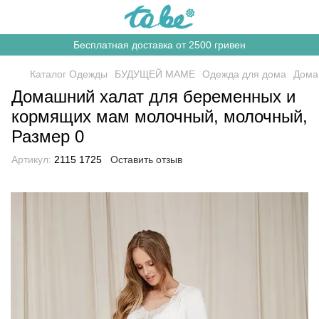
Бесплатная доставка от 2500 гривен
Каталог Одежды
БУДУЩЕЙ МАМЕ
Одежда для дома
Дома
Домашний халат для беременных и
кормящих мам молочный, молочный,
Размер 0
Артикул:
2115 1725
Оставить отзыв