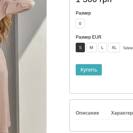
Размер
0
Размер EUR
S
M
L
XL
Табли
Купить
Описание
Характер