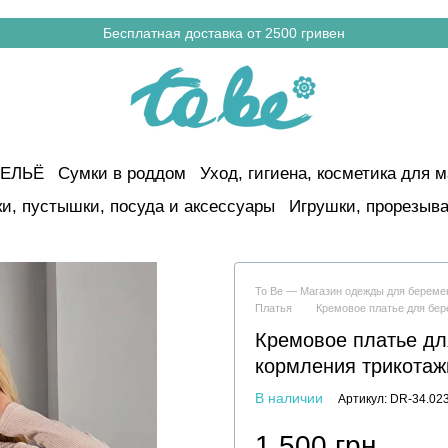
Бесплатная доставка от 2500 гривен
ЕЛЬЁ
Сумки в роддом
Уход, гигиена, косметика для м
и, пустышки, посуда и аксессуары
Игрушки, прорезыва
To Be — Магазин одежды для берем
Платья
Кремовое платье для бе
Кремовое платье дл
кормления трикотаж
В наличии
Артикул: DR-34.02
1 500 грн