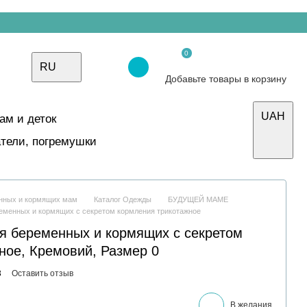
0
RU
Добавьте товары в корзину
UAH
ам и деток
тели, погремушки
енных и кормящих мам
Каталог Одежды
БУДУЩЕЙ МАМЕ
ременных и кормящих с секретом кормления трикотажное
я беременных и кормящих с секретом
ное, Кремовий, Размер 0
3
Оставить отзыв
В желания