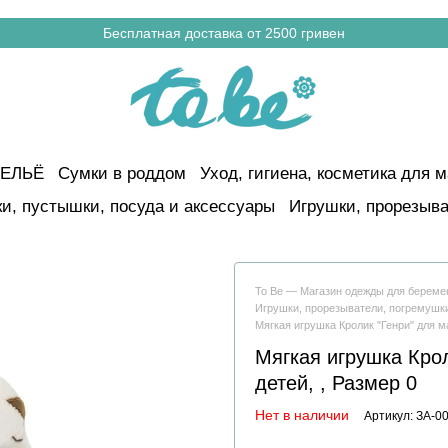
Бесплатная доставка от 2500 гривен
ЕЛЬЁ
Сумки в роддом
Уход, гигиена, косметика для м
и, пустышки, посуда и аксессуары
Игрушки, прорезыва
To Be — Магазин одежды для берем
Игрушки, прорезыватели, погремушк
Мягкая игрушка Кролик "Генри" для 
Мягкая игрушка Кро
детей, , Размер 0
Нет в наличии
Артикул: ЗА-0