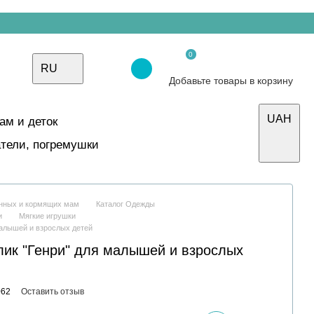
0
RU
Добавьте товары в корзину
UAH
ам и деток
тели, погремушки
енных и кормящих мам
Каталог Одежды
и
Мягкие игрушки
малышей и взрослых детей
лик "Генри" для малышей и взрослых
062
Оставить отзыв