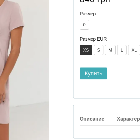
Размер
0
Размер EUR
XS
S
M
L
XL
Купить
Описание
Характер