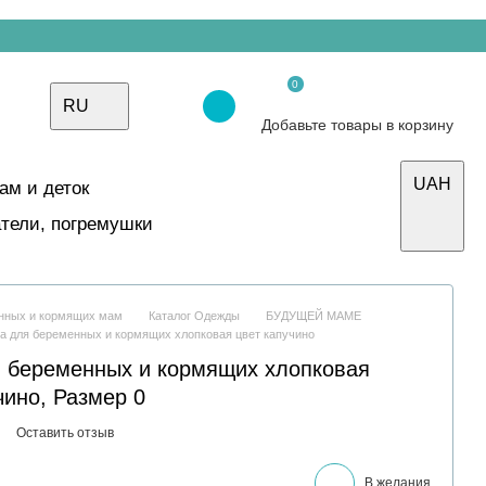
0
RU
Добавьте товары в корзину
UAH
ам и деток
тели, погремушки
енных и кормящих мам
Каталог Одежды
БУДУЩЕЙ МАМЕ
а для беременных и кормящих хлопковая цвет капучино
 беременных и кормящих хлопковая
чино, Размер 0
Оставить отзыв
В желания