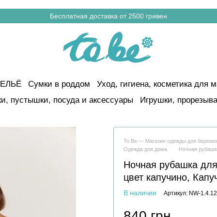
Бесплатная доставка от 2500 гривен
ЕЛЬЁ
Сумки в роддом
Уход, гигиена, косметика для м
и, пустышки, посуда и аксессуары
Игрушки, прорезыва
To Be — Магазин одежды для берем
Одежда для дома
Ночная рубашк
Ночная рубашка для
цвет капучино, Капу
В наличии
Артикул: NW-1.4.12
840 грн