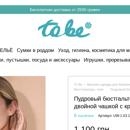
Бесплатная доставка от 2500 гривен
ЕЛЬЁ
Сумки в роддом
Уход, гигиена, косметика для м
и, пустышки, посуда и аксессуары
Игрушки, прорезыва
To Be — Магазин одежды для берем
Бюстгальтеры, топи
Пудровый бю
Пудровый бюстгальт
двойной чашкой с к
В наличии
Артикул: UW-1.03.1
1 100 грн