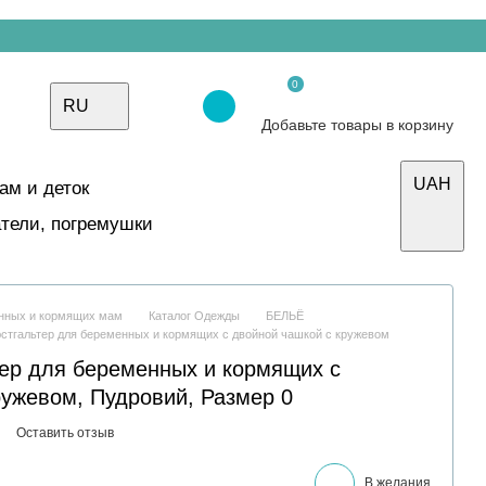
0
RU
Добавьте товары в корзину
UAH
ам и деток
тели, погремушки
енных и кормящих мам
Каталог Одежды
БЕЛЬЁ
стгальтер для беременных и кормящих с двойной чашкой с кружевом
ер для беременных и кормящих с
ружевом, Пудровий, Размер 0
Оставить отзыв
В желания