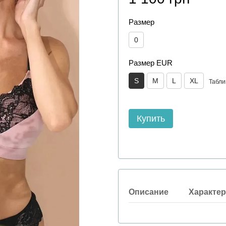
Размер
0
Размер EUR
S
M
L
XL
Табли
Купить
Описание
Характер