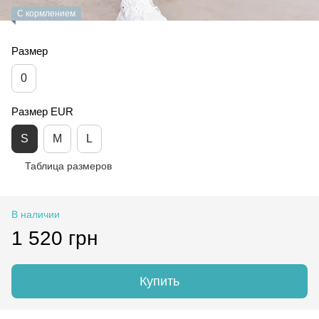
С кормлением
Размер
0
Размер EUR
S
M
L
Таблица размеров
В наличии
1 520 грн
Купить