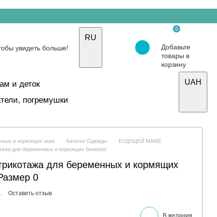
0
RU
Добавьте
товары в
корзину
UAH
ам и деток
тели, погремушки
енных и кормящих мам
Каталог Одежды
БУДУЩЕЙ МАМЕ
отажа для беременных и кормящих бежевое
 трикотажа для беременных и кормящих
Размер 0
1
Оставить отзыв
В желания