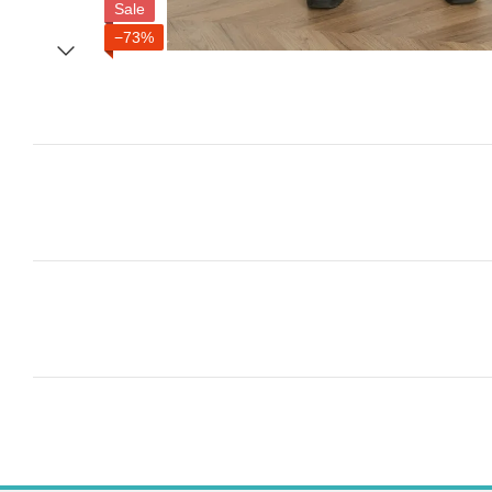
Sale
−73%