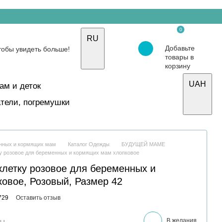
0
RU
Добавьте
товары в
корзину
UAH
ам и деток
тели, погремушки
енных и кормящих мам
Каталог Одежды
БУДУЩЕЙ МАМЕ
ку розовое для беременных и кормящих мам хлопковое
клетку розовое для беременных и
овое, Розовый, Размер 42
729
Оставить отзыв
рн
В желания