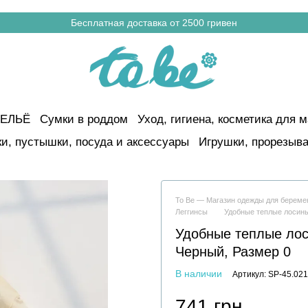
Бесплатная доставка от 2500 гривен
ЕЛЬЁ
Сумки в роддом
Уход, гигиена, косметика для м
и, пустышки, посуда и аксессуары
Игрушки, прорезыва
To Be — Магазин одежды для берем
Леггинсы
Удобные теплые лосин
Удобные теплые лос
Черный, Размер 0
В наличии
Артикул: SP-45.021
741 грн