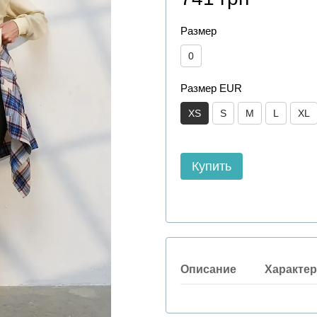
Размер
0
Размер EUR
XS
S
M
L
XL
Купить
Описание
Характер