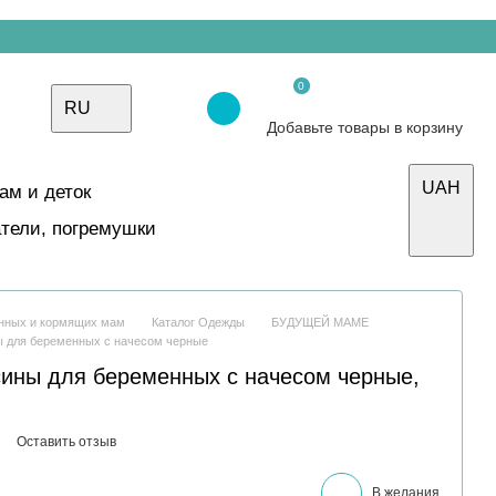
0
RU
Добавьте товары в корзину
UAH
ам и деток
тели, погремушки
енных и кормящих мам
Каталог Одежды
БУДУЩЕЙ МАМЕ
ы для беременных с начесом черные
ины для беременных с начесом черные,
Оставить отзыв
В желания