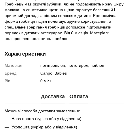
Гребінець має округлі зубчики, які не подразнюють ніжну шкіру
малюка , а синтетична щетина щітки гарантує безпечний і
приємний догляд за ніжним волоссям дитини. Ергономічна
форма гребінця і щіткі полегшує зручне користування, а
спеціальне зберігання гребінців допоможе підтримувати
порядок в дитячих аксесуарах. Від 0 місяців. Матеріал:
поліпропілен, полістирол, нейлон
Характеристики
Матеріал
поліпропілен, полістирол, нейлон
Бренд
Canpol Babies
Вік
0 міс+
Доставка
Оплата
Можливі способи доставки замовлення:
Нова пошта (кур'єр або у відділення)
Укрпошта (кур'єр або у відділення)