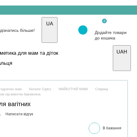
0
UA
Додайте товари
до кошика
UAH
осметика для мам та діток
альця
і годуючих мам
Каталог Одягу
МАЙБУТНІЙ МАМІ
Спідниці
сом під животик бавовняна
ля вагітних
1
Написати відгук
В бажання