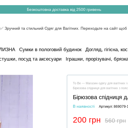
Безкоштовна доставка від 2500 гривень
ІЛИЗНА
Сумки в пологовий будинок
Догляд, гігієна, к
стушки, посуд та аксесуари
Іграшки, прорізувачі, брязк
To Be — Магазин одягу для вагітних 
Бірюзова спідниця для вагітних з поя
Бірюзова спідниця д
В наявності
Артикул: 869079-
200 грн
560 грн