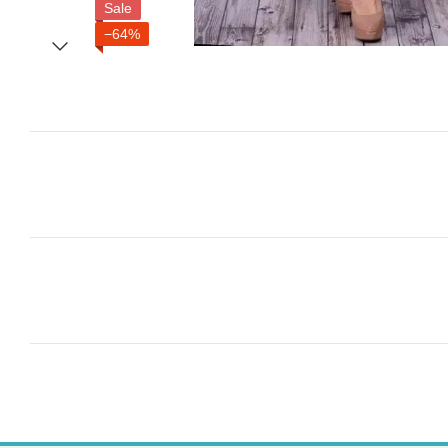
Sale
−64%