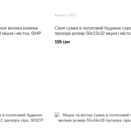
Артикул: 003С
нок велика рожева
Синя сумка в пологовий будинок сер
 міцна і містка, 004Р
прозора розмір 50х23х32 міцна і містк
155 грн