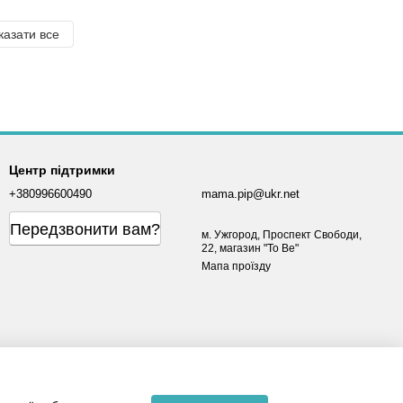
казати все
Центр підтримки
+380996600490
mama.pip@ukr.net
Передзвонити вам?
м. Ужгород, Проспект Свободи,
22, магазин "To Be"
Мапа проїзду