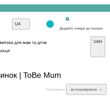
0
UA
Додайте товари до кошика
UAH
осметика для мам та діток
альця
динок | ToBe Mum
Сортування:
за популярністю