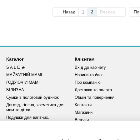
Назад
1
2
Вперед
По
Каталог
Клієнтам
S A L E 🔥
Вхід до кабінету
МАЙБУТНІЙ МАМІ
Новини та блог
ГОДУЮЧІЙ МАМІ
Про компанію
БІЛИЗНА
Доставка та оплата
Сумки в пологовий будинок
Обмін та повернення
Догляд, гігієна, косметика для
Контакти
мам та діток
Магазини
Подушки для вагітних,
Відгуки
годуючих мам
Публічний договір (оферта)
Пляшечки, пустушки, посуд та
аксесуари