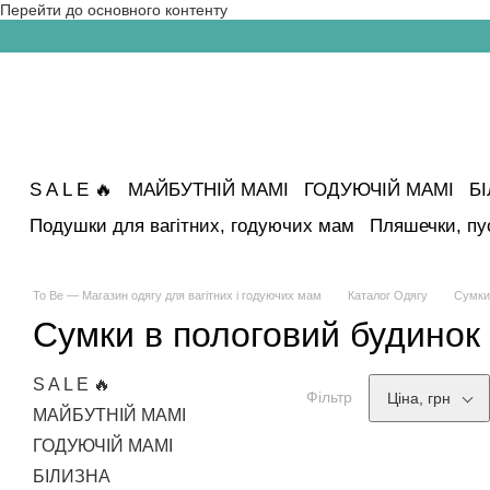
Перейти до основного контенту
S A L E 🔥
МАЙБУТНІЙ МАМІ
ГОДУЮЧІЙ МАМІ
Б
Подушки для вагітних, годуючих мам
Пляшечки, пу
To Be — Магазин одягу для вагітних і годуючих мам
Каталог Одягу
Сумки
Сумки в пологовий будинок 
S A L E 🔥
Фільтр
Ціна, грн
МАЙБУТНІЙ МАМІ
ГОДУЮЧІЙ МАМІ
БІЛИЗНА