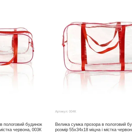
Артикул: 004К
в пологовий будинок
Велика сумка прозора в пологовий б
 містка червона, 003К
розмір 55х34х18 міцна і містка червон