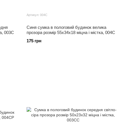
Артикул: 004С
едня
Синя сумка в пологовий будинок велика
а, 003С
прозора розмір 55х34х18 міцна і містка, 004С
175 грн