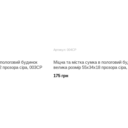
Артикул: 004СР
 пологовий будинок
Міцна та містка сумка в пологовий б
2 прозора сіра, 003СР
велика розмір 55х34х18 прозора сіра
175 грн