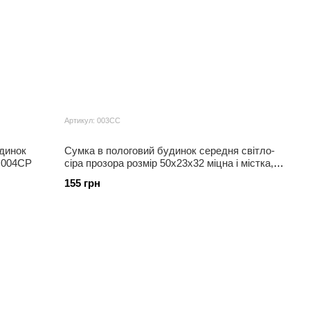
Артикул: 003СС
удинок
Сумка в пологовий будинок середня світло-
, 004СР
сіра прозора розмір 50х23х32 міцна і містка,
003СС
155 грн