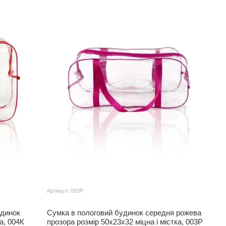
Артикул: 003Р
удинок
Сумка в пологовий будинок середня рожева
а, 004К
прозора розмір 50х23х32 міцна і містка, 003Р