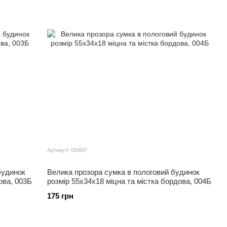
Артикул: 004БР
будинок
Велика прозора сумка в пологовий будинок
ова, 003Б
розмір 55х34х18 міцна та містка бордова, 004Б
175 грн