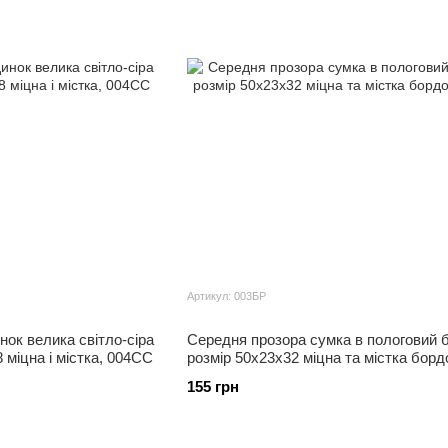
Артикул: 003БР
нок велика світло-сіра
Середня прозора сумка в пологовий 
 міцна і містка, 004СС
розмір 50х23х32 міцна та містка борд
155 грн