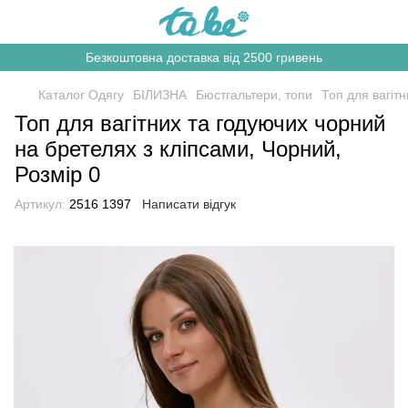
Безкоштовна доставка від 2500 гривень
Каталог Одягу
БІЛИЗНА
Бюстгальтери, топи
Топ для вагіт
Топ для вагітних та годуючих чорний
на бретелях з кліпсами, Чорний,
Розмір 0
Артикул:
2516 1397
Написати відгук