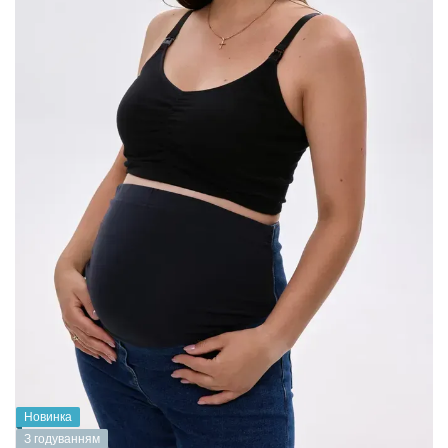
Новинка
З годуванням