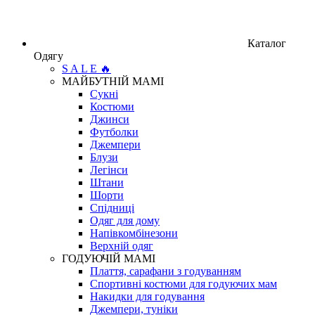
Каталог
Одягу
S A L E 🔥
МАЙБУТНІЙ МАМІ
Сукні
Костюми
Джинси
Футболки
Джемпери
Блузи
Легінси
Штани
Шорти
Спідниці
Одяг для дому
Напівкомбінезони
Верхній одяг
ГОДУЮЧІЙ МАМІ
Плаття, сарафани з годуванням
Спортивні костюми для годуючих мам
Накидки для годування
Джемпери, туніки