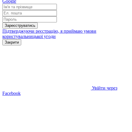
Google
Зареєструватись
Підтверджуючи реєстрацію, я приймаю умови
користувальницької угоди
Закрити
Увійти через
Facebook