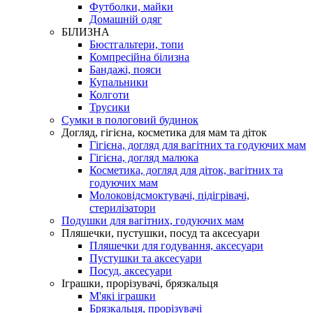
Футболки, майки
Домашній одяг
БІЛИЗНА
Бюстгальтери, топи
Компресійна білизна
Бандажі, пояси
Купальники
Колготи
Трусики
Сумки в пологовий будинок
Догляд, гігієна, косметика для мам та діток
Гігієна, догляд для вагітних та годуючих мам
Гігієна, догляд малюка
Косметика, догляд для діток, вагітних та
годуючих мам
Молоковідсмоктувачі, підігрівачі,
стерилізатори
Подушки для вагітних, годуючих мам
Пляшечки, пустушки, посуд та аксесуари
Пляшечки для годування, аксесуари
Пустушки та аксесуари
Посуд, аксесуари
Іграшки, прорізувачі, брязкальця
М'які іграшки
Брязкальця, прорізувачі