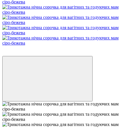
Новинка
З годуванням