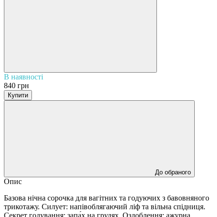
В наявності
840 грн
Купити
До обраного
Опис
Базова нічна сорочка для вагітних та годуючих з бавовняного
трикотажу. Силует: напівоблягаючий ліф та вільна спідниця.
Секрет годування: запа́х на грудях. Оздоблення: ажурна