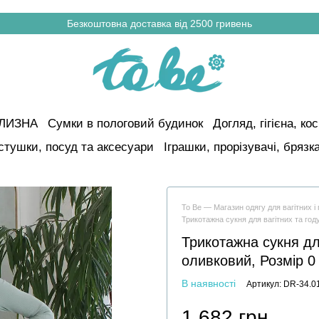
Безкоштовна доставка від 2500 гривень
ІЛИЗНА
Сумки в пологовий будинок
Догляд, гігієна, к
стушки, посуд та аксесуари
Іграшки, прорізувачі, брязк
To Be — Магазин одягу для вагітних 
Трикотажна сукня для вагітних та го
Трикотажна сукня дл
оливковий, Розмір 0
В наявності
Артикул: DR-34.0
1 682 грн