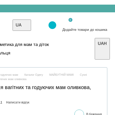
0
UA
Додайте товари до кошика
UAH
осметика для мам та діток
альця
і годуючих мам
Каталог Одягу
МАЙБУТНІЙ МАМІ
Сукні
дуючих мам оливкова
я вагітних та годуючих мам оливкова,
11
Написати відгук
В бажання