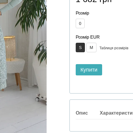
Розмір
0
Розмір EUR
S
M
Таблиця розмірів
Купити
Опис
Характеристи