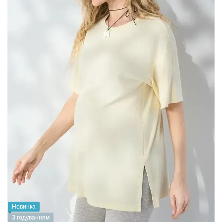
Новинка
З годуванням