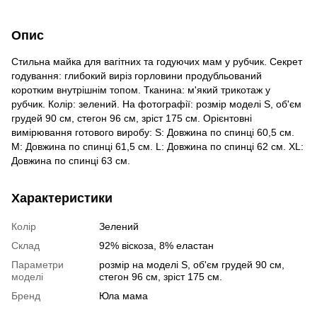
Опис
Стильна майка для вагітних та годуючих мам у рубчик. Секрет
годування: глибокий виріз горловини продубльований
коротким внутрішнім топом. Тканина: м'який трикотаж у
рубчик. Колір: зелений. На фотографії: розмір моделі S, об'єм
грудей 90 см, стегон 96 см, зріст 175 см. Орієнтовні
вимірювання готового виробу: S: Довжина по спинці 60,5 см.
M: Довжина по спинці 61,5 см. L: Довжина по спинці 62 см. ХL:
Довжина по спинці 63 см.
Характеристики
Колір
Зелений
Склад
92% віскоза, 8% еластан
Параметри
розмір на моделі S, об'єм грудей 90 см,
моделі
стегон 96 см, зріст 175 см.
Бренд
Юла мама