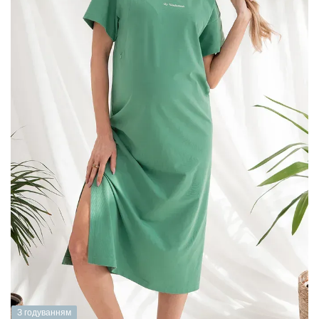
З годуванням