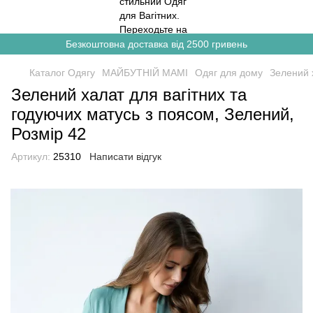
Безкоштовна доставка від 2500 гривень
Каталог Одягу
МАЙБУТНІЙ МАМІ
Одяг для дому
Зелений 
Зелений халат для вагітних та
годуючих матусь з поясом, Зелений,
Розмір 42
Артикул:
25310
Написати відгук