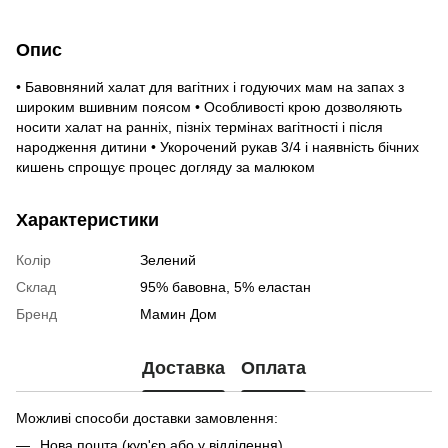
Опис
• Бавовняний халат для вагітних і годуючих мам на запах з
широким вшивним поясом • Особливості крою дозволяють
носити халат на ранніх, пізніх термінах вагітності і після
народження дитини • Укорочений рукав 3/4 і наявність бічних
кишень спрощує процес догляду за малюком
Характеристики
Колір
Зелений
Склад
95% бавовна, 5% еластан
Бренд
Мамин Дом
Доставка
Оплата
Можливі способи доставки замовлення:
Нова пошта (кур'єр або у відділення)