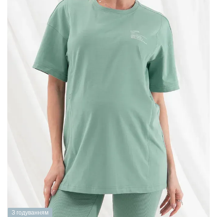
З годуванням