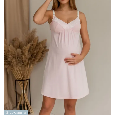
З годуванням