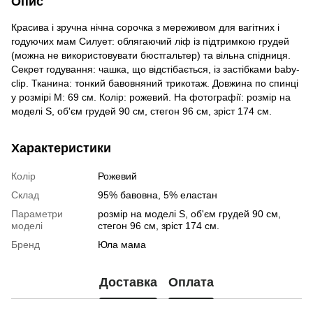
Опис
Красива і зручна нічна сорочка з мереживом для вагітних і
годуючих мам Силует: облягаючий ліф із підтримкою грудей
(можна не використовувати бюстгальтер) та вільна спідниця.
Секрет годування: чашка, що відстібається, із застібками baby-
clip. Тканина: тонкий бавовняний трикотаж. Довжина по спинці
у розмірі М: 69 см. Колір: рожевий. На фотографії: розмір на
моделі S, об'єм грудей 90 см, стегон 96 см, зріст 174 см.
Характеристики
Колір
Рожевий
Склад
95% бавовна, 5% еластан
Параметри
розмір на моделі S, об'єм грудей 90 см,
моделі
стегон 96 см, зріст 174 см.
Бренд
Юла мама
Доставка
Оплата