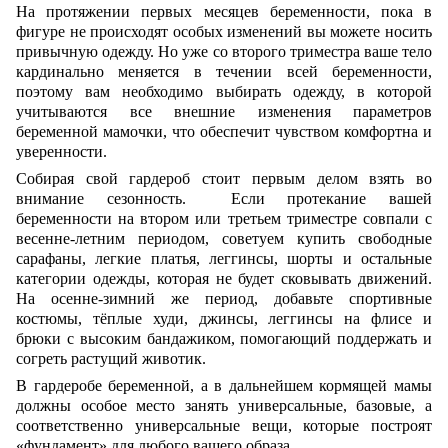
На протяжении первых месяцев беременности, пока в
фигуре не происходят особых изменений вы можете носить
привычную одежду. Но уже со второго триместра ваше тело
кардинально меняется в течении всей беременности,
поэтому вам необходимо выбирать одежду, в которой
учитываются все внешние изменения параметров
беременной мамочки, что обеспечит чувством комфортна и
уверенности.
Собирая свой гардероб стоит первым делом взять во
внимание сезонность. Если протекание вашей
беременности на втором или третьем триместре совпали с
весенне-летним периодом, советуем купить свободные
сарафаны, легкие платья, леггинсы, шорты и остальные
категории одежды, которая не будет сковывать движений.
На осенне-зимний же период, добавьте спортивные
костюмы, тёплые худи, джинсы, леггинсы на флисе и
брюки с высоким бандажиком, помогающий поддержать и
согреть растущий животик.
В гардеробе беременной, а в дальнейшем кормящей мамы
должны особое место занять универсальные, базовые, а
соответственно универсальные вещи, которые построят
«фундамент» для любого вашего образа.