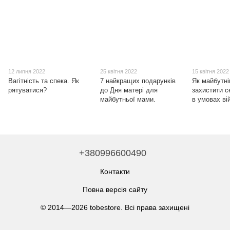
12 липня 2022
25 квітня 2022
15 квітня 2022
Вагітність та спека. Як
7 найкращих подарунків
Як майбутн
рятуватися?
до Дня матері для
захистити с
майбутньої мами.
в умовах ві
+380996600490
Контакти
Повна версія сайту
© 2014—2026 tobestore. Всі права захищені