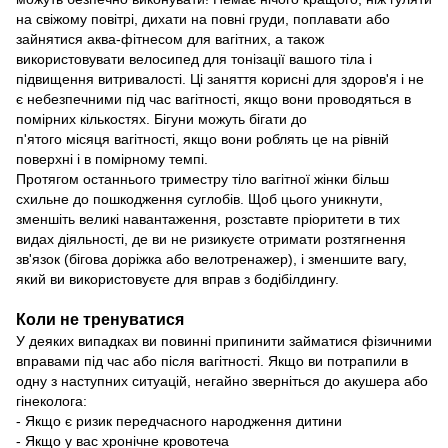
на свіжому повітрі, дихати на повні груди, поплавати або
зайнятися аква-фітнесом для вагітних, а також
використовувати велосипед для тонізації вашого тіла і
підвищення витривалості. Ці заняття корисні для здоров'я і не
є небезпечними під час вагітності, якщо вони проводяться в
помірних кількостях. Бігуни можуть бігати до
п'ятого місяця вагітності, якщо вони роблять це на рівній
поверхні і в помірному темпі.
Протягом останнього триместру тіло вагітної жінки більш
схильне до пошкодження суглобів. Щоб цього уникнути,
зменшіть великі навантаження, розставте пріоритети в тих
видах діяльності, де ви не ризикуєте отримати розтягнення
зв'язок (бігова доріжка або велотренажер), і зменшите вагу,
який ви використовуєте для вправ з бодібілдингу.
Коли не тренуватися
У деяких випадках ви повинні припинити займатися фізичними
вправами під час або після вагітності. Якщо ви потрапили в
одну з наступних ситуацій, негайно зверніться до акушера або
гінеколога:
- Якщо є ризик передчасного народження дитини
- Якщо у вас хронічне кровотеча