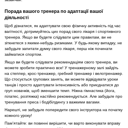
Порада вашого тренера по адаптації вашої
діяльності
Щоб дізнатися, як адаптувати свою фізичну активність під час
вагітності, дотримуйтесь цих порад свого лікаря і спортивного
тренера. Якщо ви будете слідувати цим правилам, ви не
зіткнетеся з якими-небудь ризиками. У будь-якому випадку, не
забудьте запитати думку свого лікаря, перш ніж починати
займатися спортом.
Якщо ви будете слідувати рекомендаціям свого тренера, ви
можете зробити практично все! У тренажерному залі зайдіть
на степпер, крос-тренажер, гребний тренажер і велотренажер.
Що стосується групових занять, ви можете відвідувати уроки
танців і просто адаптувати інтенсивність або приєднатися до
груп новачків, щоб зменшити темп. Ніжна гімнастика (йога,
пілатес, розтяжка) настійно рекомендується. Але забудьте про
тренування преса і бодібілдингу з важкими вагами.
Нарешті, не забудьте попередити свого інструктора на початку
кожного уроку!
Пам'ятайте: ви повинні вирішити, чи варто виконувати вправу