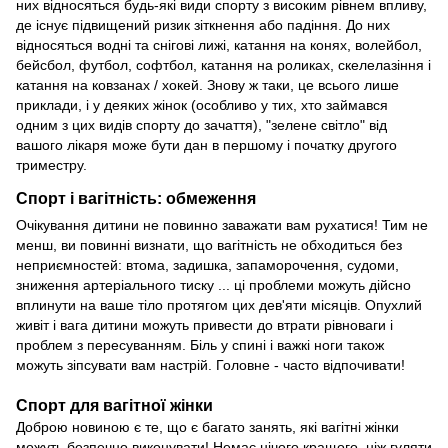
них відносяться будь-які види спорту з високим рівнем впливу,
де існує підвищений ризик зіткнення або падіння. До них
відносяться водні та снігові лижі, катання на конях, волейбол,
бейсбол, футбол, софтбол, катання на роликах, скелелазіння і
катання на ковзанах / хокей. Знову ж таки, це всього лише
приклади, і у деяких жінок (особливо у тих, хто займався
одним з цих видів спорту до зачаття), "зелене світло" від
вашого лікаря може бути дан в першому і початку другого
триместру.
Спорт і вагітність: обмеження
Очікування дитини не повинно заважати вам рухатися! Тим не
менш, ви повинні визнати, що вагітність не обходиться без
неприємностей: втома, задишка, запаморочення, судоми,
зниження артеріального тиску ... ці проблеми можуть дійсно
вплинути на ваше тіло протягом цих дев'яти місяців. Опухлий
живіт і вага дитини можуть привести до втрати рівноваги і
проблем з пересуванням. Біль у спині і важкі ноги також
можуть зіпсувати вам настрій. Головне - часто відпочивати!
Спорт для вагітної жінки
Доброю новиною є те, що є багато занять, які вагітні жінки
можуть безпечно виконувати! Немає нічого кращого, ніж гуляти