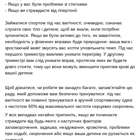
- Якщо у вас були проблеми зі стегнами
- Якщо ви страждаєте від гіпертонії.
Займатися спортом під час вагітності, очевидно, означає
слухати своє тіло і дитини, щоб ви знали, коли потрібно
зупинитися. Якщо ви були активні до того, як завагітніли,
необхідність у фізичних вправах буде природною: ваша вага і
зростаючий живіт змусять вас хотіти уповільнити темп. Під час
першого триместру важливо уникати перегріву. У другому
триместрі вам слід уникати вправ, протягом яких ви будете
довго стояти, тому що вони можуть зменшити приплив крові до
вашої дитини.
Щоб дізнатися, чи робите ви занадто багато, запам'ятайте цю
раду, який допоможе вам безпечно тренуватися: під час
вагітності ви повинні тренуватися в зручній спортивному одязі
з частотою 60% від максимальної частоти серцевих скорочень.
У всіх випадках негайно припиніть, якщо ви починаєте
страждати від будь-якого з наступних факторів:
запаморочення, задишка, нездужання, кровотеча, проблеми
при ходьбі, скорочення або якщо ваша дитина не рухається як
зазвичай.